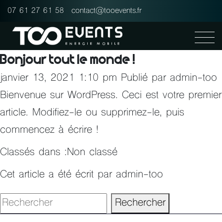
Panneau de gestion des cookies
07 61 27 61 58
contact@tooevents.fr
Bonjour tout le monde !
janvier 13, 2021 1:10 pm
Publié par
admin-too
Bienvenue sur WordPress. Ceci est votre premier
article. Modifiez-le ou supprimez-le, puis
commencez à écrire !
Classés dans :
Non classé
Cet article a été écrit par admin-too
Rechercher