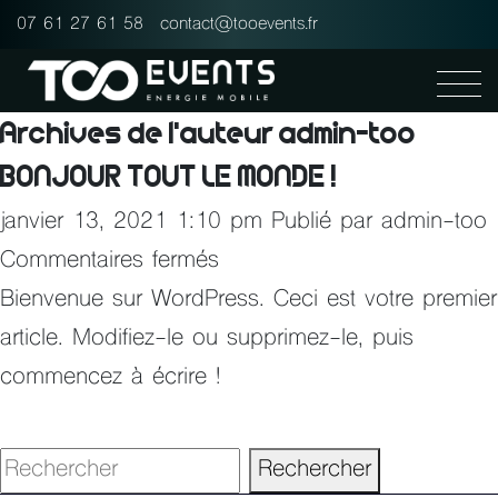
Panneau de gestion des cookies
07 61 27 61 58
contact@tooevents.fr
Archives de l'auteur admin-too
BONJOUR TOUT LE MONDE !
janvier 13, 2021 1:10 pm
Publié par
admin-too
sur
Commentaires fermés
Bonjour
Bienvenue sur WordPress. Ceci est votre premier
tout
article. Modifiez-le ou supprimez-le, puis
le
commencez à écrire !
monde !
Rechercher